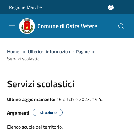
Salta al contenuto principale
Regione Marche
Comune di Ostra Vetere
Home
>
Ulteriori informazioni - Pagine
>
Servizi scolastici
Servizi scolastici
Ultimo aggiornamento
: 16 ottobre 2023, 14:42
Argomenti
:
Istruzione
Elenco scuole del territorio: