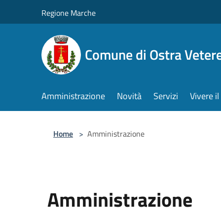
Salta al contenuto principale
Regione Marche
Comune di Ostra Veter
Amministrazione
Novità
Servizi
Vivere 
Home
>
Amministrazione
Amministrazione