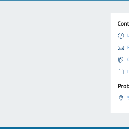
Cont
Prob