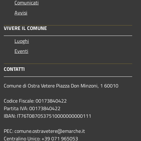
Comunicati
Avvisi
VIVERE IL COMUNE
Luoghi
Eventi
CONTATTI
Comune di Ostra Vetere Piazza Don Minzoni, 1 60010
Codice Fiscale: 00173840422
Partita IVA: 00173840422
IBAN: IT76T0870537510000000000111
PEC: comune.ostravetere@emarche.it
Centralino Unico: +39 071 965053