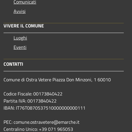
Comunicati
Avvisi
VIVERE IL COMUNE
Luoghi
Eventi
CONTATTI
Comune di Ostra Vetere Piazza Don Minzoni, 1 60010
Codice Fiscale: 00173840422
Partita IVA: 00173840422
IBAN: IT76T0870537510000000000111
PEC: comune.ostravetere@emarche.it
Centralino Unico: +39 071 965053