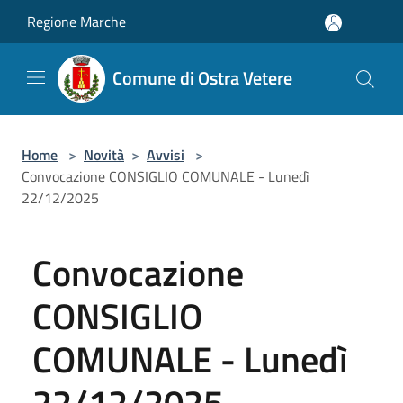
Salta al contenuto principale
Regione Marche
Comune di Ostra Vetere
Home
>
Novità
>
Avvisi
>
Convocazione CONSIGLIO COMUNALE - Lunedì
22/12/2025
Convocazione
CONSIGLIO
COMUNALE - Lunedì
22/12/2025