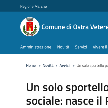
Salta al contenuto principale
Regione Marche
Comune di Ostra Veter
Amministrazione
Novità
Servizi
Vivere 
Home
>
Novità
>
Avvisi
>
Un solo sportello p
Un solo sportello
sociale: nasce il