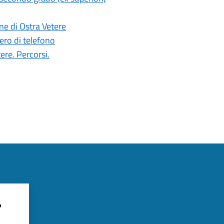
ne di Ostra Vetere
ro di telefono
ere. Percorsi.
?