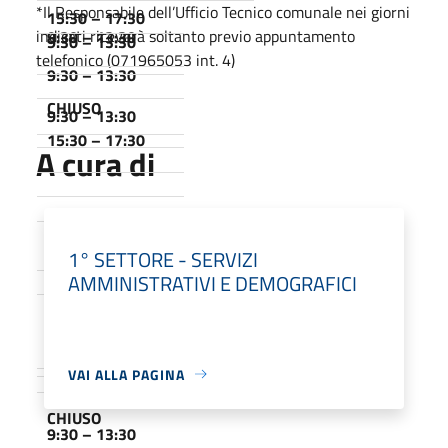
*Il Responsabile dell’Ufficio Tecnico comunale nei giorni
15:30 – 17:30
indicati riceverà soltanto previo appuntamento
9:30 – 13:30
9:30 – 13:30
telefonico (071965053 int. 4)
9:30 – 13:30
CHIUSO
9:30 – 13:30
15:30 – 17:30
A cura di
CHIUSO
9:30 – 13:30
1° SETTORE - SERVIZI
CHIUSO
AMMINISTRATIVI E DEMOGRAFICI
9:30 – 13:30
CHIUSO
VAI ALLA PAGINA
CHIUSO
9:30 – 13:30