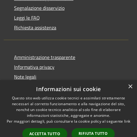
Segnalazione disservizio
Leggi le FAQ
Richiesta assistenza
Amministrazione trasparente
Informativa privacy
Note legali
×
Dichiarazione di accessibilità
Informazioni sui cookie
Questo sito web utilizza cookie tecnici e assimilati strettamente
necessari al corretto funzionamento e alla navigazione del sito,
nonché un cookie tecnico analitico al solo fine di elaborare
informazioni statistiche, aggregate e anonime.
RSS
Copyright © 2026 • Comune di
Per maggiori dettagli, può consultare la cookie policy al seguente
link
Accessibilità
Ostra Vetere • Powered by
Privacy
Municipium
Accesso
•
RIFIUTA TUTTO
ACCETTA TUTTO