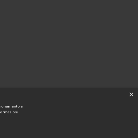
×
nzionamento e
nformazioni