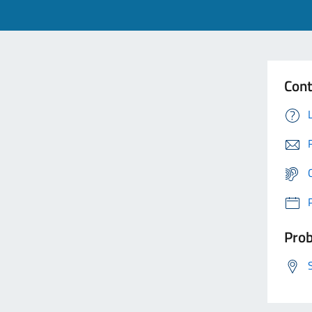
Cont
Prob