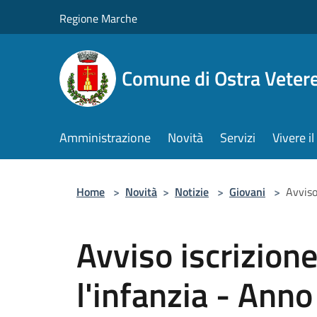
Salta al contenuto principale
Regione Marche
Comune di Ostra Veter
Amministrazione
Novità
Servizi
Vivere 
Home
>
Novità
>
Notizie
>
Giovani
>
Avviso
Avviso iscrizione
l'infanzia - An