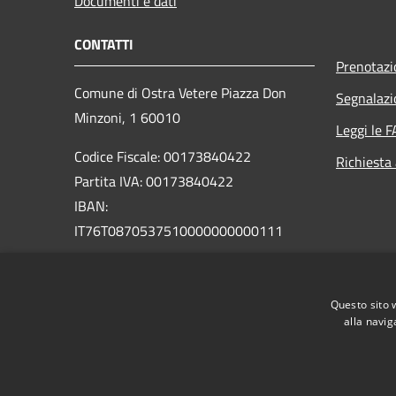
Documenti e dati
CONTATTI
Prenotaz
Comune di Ostra Vetere Piazza Don
Segnalazi
Minzoni, 1 60010
Leggi le 
Codice Fiscale: 00173840422
Richiesta
Partita IVA: 00173840422
IBAN:
IT76T0870537510000000000111
PEC: comune.ostravetere@emarche.it
Centralino Unico: +39 071 965053
Questo sito 
alla navig