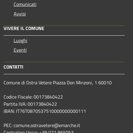
Comunicati
Avvisi
VIVERE IL COMUNE
Luoghi
Eventi
CONTATTI
Comune di Ostra Vetere Piazza Don Minzoni, 1 60010
Codice Fiscale: 00173840422
Partita IVA: 00173840422
IBAN: IT76T0870537510000000000111
PEC: comune.ostravetere@emarche.it
Centralino Unico: +39 071 965053