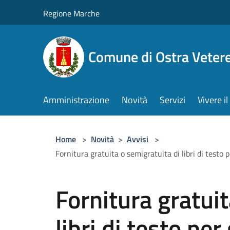
Salta al contenuto principale
Regione Marche
Comune di Ostra Veter
Amministrazione
Novità
Servizi
Vivere 
Home
>
Novità
>
Avvisi
>
Fornitura gratuita o semigratuita di libri di testo
Fornitura gratuit
libri di testo per