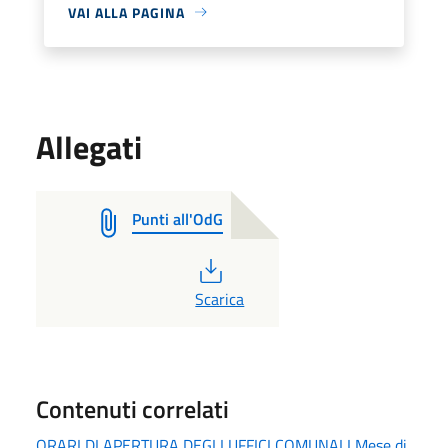
VAI ALLA PAGINA
Allegati
Punti all'OdG
PDF
Scarica
Contenuti correlati
ORARI DI APERTURA DEGLI UFFICI COMUNALI Mese di